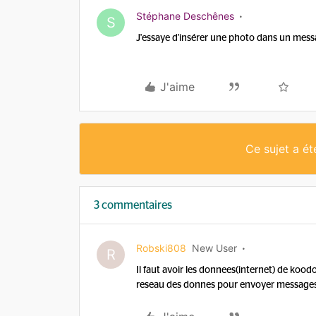
Stéphane Deschênes
S
J'essaye d'insérer une photo dans un mess
J'aime
Ce sujet a é
3 commentaires
Robski808
New User
R
Il faut avoir les donnees(internet) de kood
reseau des donnes pour envoyer messages 