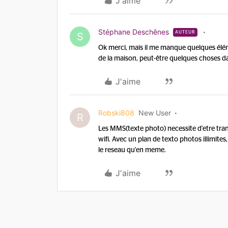
J'aime
Stéphane Deschênes
AUTEUR
S
Ok merci, mais il me manque quelques élém
de la maison, peut-être quelques choses d
J'aime
Robski808
New User
R
Les MMS(texte photo) necessite d'etre tran
wifi. Avec un plan de texto photos illimites,
le reseau qu'en meme.
J'aime