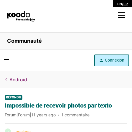
EN
/
FR
Magasiner
Communauté
Libre service
Connexion
Aide
Android
RÉPONDU
Impossible de recevoir photos par texto
Forum|Forum|11 years ago
1 commentaire
Jocelyne
J