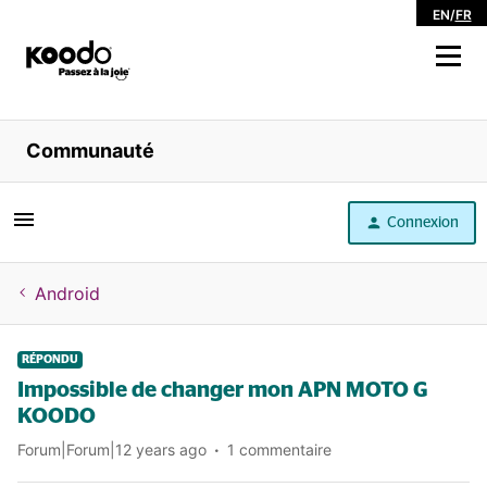
EN
/
FR
Magasiner
Communauté
Libre service
Connexion
Aide
Android
RÉPONDU
Impossible de changer mon APN MOTO G
KOODO
Forum|Forum|12 years ago
1 commentaire