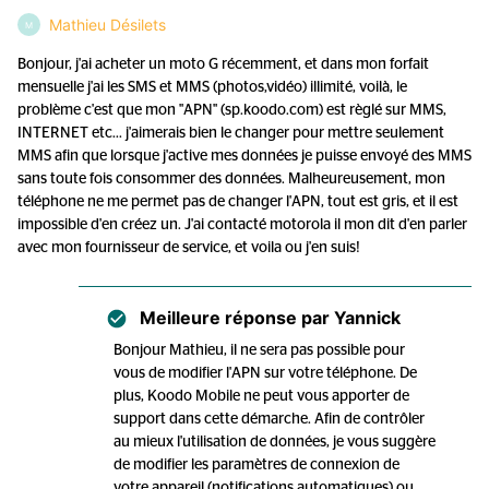
Mathieu Désilets
M
Bonjour, j'ai acheter un moto G récemment, et dans mon forfait
mensuelle j'ai les SMS et MMS (photos,vidéo) illimité, voilà, le
problème c'est que mon "APN" (sp.koodo.com) est règlé sur MMS,
INTERNET etc... j'aimerais bien le changer pour mettre seulement
MMS afin que lorsque j'active mes données je puisse envoyé des MMS
sans toute fois consommer des données. Malheureusement, mon
téléphone ne me permet pas de changer l'APN, tout est gris, et il est
impossible d'en créez un. J'ai contacté motorola il mon dit d'en parler
avec mon fournisseur de service, et voila ou j'en suis!
Meilleure réponse par
Yannick
Bonjour Mathieu, il ne sera pas possible pour
vous de modifier l'APN sur votre téléphone. De
plus, Koodo Mobile ne peut vous apporter de
support dans cette démarche. Afin de contrôler
au mieux l'utilisation de données, je vous suggère
de modifier les paramètres de connexion de
votre appareil (notifications automatiques) ou