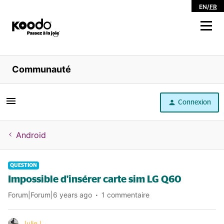
EN
/
FR
Magasiner
Communauté
Libre service
Connexion
Aide
Android
QUESTION
Impossible d'insérer carte sim LG Q60
Forum|Forum|6 years ago
1 commentaire
Julie L