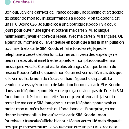
Charlène H.
C
Bonjour, Je viens d'arriver de France depuis une semaine et ait décidé
de passer de mon fournisseur français à Koodo. Mon téléphone est
un HTC Desire 626. Je suis allée à une boutique Koodo il y a deux
jours pour ouvrir une ligne et obtenir ma carte SIM, et jusque
maintenant, j'avais encore du réseau avec ma carte SIM française. Or,
à partir du moment où la vendeuse en boutique a fait la manipulation
pour mettre la carte SIM Koodo et faire tous les réglages, le
téléphone a cessé de bien fonctionner au niveau des appels : je ne
peux ni recevoir, ni émettre des appels, et non plus consulter ma
messagerie vocale. Ce qui est le plus étrange, c'est que le nom du
réseau Koodo s'affiche quand mon écran est verrouillé, mais dès que
je le verrouille, le nom du réseau en haut à gauche disparait. La
vendeuse a essayé du coup de faire fonctionner la carte SIM Koodo
dans son téléphone pour être sure que ça ne vient pas de là, et la SIM
fonctionnait très bien pour elle. Du coup, en attendant, j'ai voulu
remettre ma carte SIM française sur mon téléphone pour avoir au
moins mon numéro français qui fonctionne et là, surprise, ça me
donne la même situation qu'avec la carte SIM Koodo : mon
fournisseur français s'affiche bien sur l'écran verrouillé mais disparait
dès que je le déverrouille. Je vous avoue être un peu frustrée de la