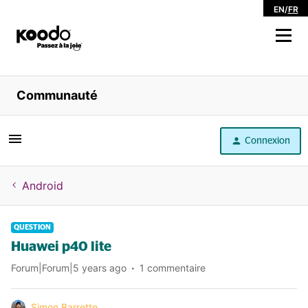
EN
/
FR
Magasiner
Communauté
Libre service
Connexion
Aide
Android
QUESTION
Huawei p40 lite
Forum|Forum|5 years ago
1 commentaire
Simon Barrette