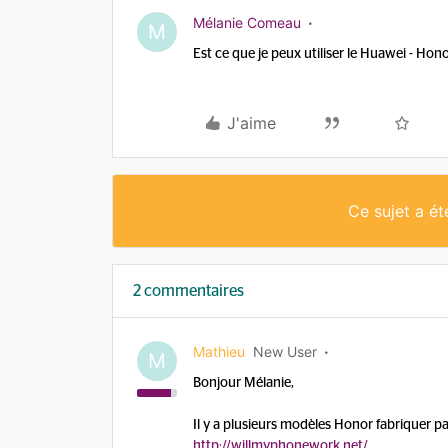
Mélanie Comeau
M
Est ce que je peux utiliser le Huawei - Hon
J'aime
Ce sujet a é
2 commentaires
Mathieu
New User
M
Bonjour Mélanie,
Il y a plusieurs modèles Honor fabriquer pa
http://willmyphonework.net/