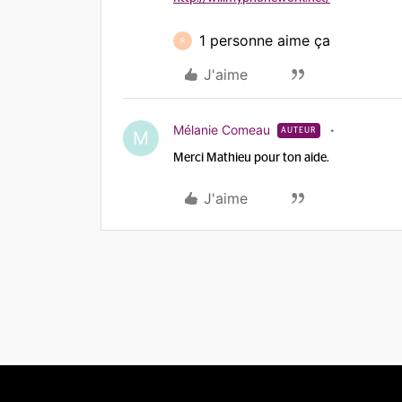
1 personne aime ça
R
J'aime
Mélanie Comeau
AUTEUR
M
Merci Mathieu pour ton aide.
J'aime