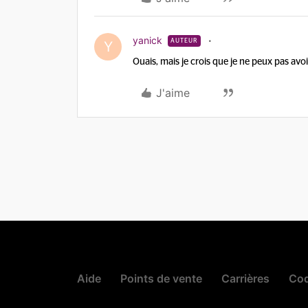
yanick
AUTEUR
Y
Ouais, mais je crois que je ne peux pas avoi
J'aime
Aide
Points de vente
Carrières
Cod