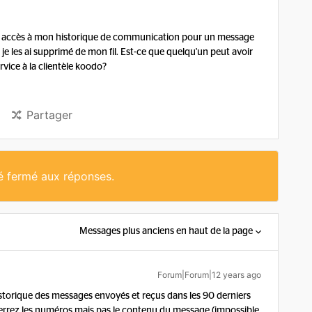
avoir accès à mon historique de communication pour un message
ar je les ai supprimé de mon fil. Est-ce que quelqu'un peut avoir
rvice à la clientèle koodo?
Partager
té fermé aux réponses.
Messages plus anciens en haut de la page
Forum|Forum|12 years ago
istorique des messages envoyés et reçus dans les 90 derniers
 verrez les numéros mais pas le contenu du message (impossible