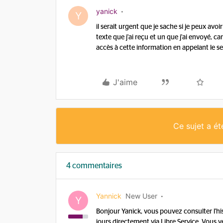
yanick
Y
il serait urgent que je sache si je peux 
texte que j'ai reçu et un que j'ai envoyé, c
accès à cette information en appelant le se
J'aime
Ce sujet a é
4 commentaires
Yannick
New User
Y
Bonjour Yanick, vous pouvez consulter l'h
jours directement via Libre Service. Vous