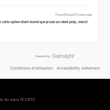
Forum|Forum|12 years ago
r cette option étant donné que je suis un client prép...
merci!
Conditions d'utilisation
Accessibility statement
e du sans fil CRTC