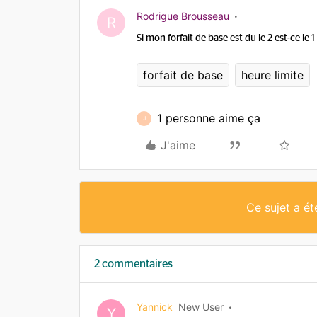
Rodrigue Brousseau
R
Si mon forfait de base est du le 2 est-ce l
forfait de base
heure limite
1 personne aime ça
J
J'aime
Ce sujet a é
2 commentaires
Yannick
New User
Y