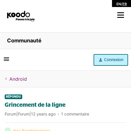
EN
/
FR
Magasiner
Communauté
Libre service
Connexion
Aide
Android
RÉPONDU
Grincement de la ligne
Forum|Forum|12 years ago
1 commentaire
Hari Randrianarisoa
H