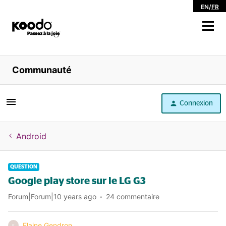
EN
/
FR
Magasiner
Communauté
Libre service
Connexion
Aide
Android
QUESTION
Google play store sur le LG G3
Forum|Forum|10 years ago
24 commentaire
Elaine Gendron
E