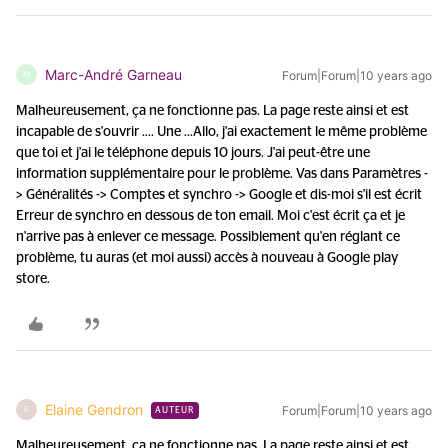
Marc-André Garneau
Forum|Forum|10 years ago
M
Malheureusement, ça ne fonctionne pas. La page reste ainsi et est
incapable de s'ouvrir .... Une ...
Allo, j'ai exactement le même problème
que toi et j'ai le téléphone depuis 10 jours. J'ai peut-être une
information supplémentaire pour le problème. Vas dans Paramètres -
> Généralités -> Comptes et synchro -> Google et dis-moi s'il est écrit
Erreur de synchro en dessous de ton email. Moi c'est écrit ça et je
n'arrive pas à enlever ce message. Possiblement qu'en réglant ce
problème, tu auras (et moi aussi) accès à nouveau à Google play
store.
Elaine Gendron
Forum|Forum|10 years ago
E
AUTEUR
Malheureusement, ça ne fonctionne pas. La page reste ainsi et est