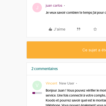
juan carlos
J
Je veux savoir combien te temps j'ai pour
J'aime
Ce sujet a é
2 commentaires
Vincent
New User
V
Bonjour Juan ! Vous pouvez vérifier le mo
service. Une fois connecté à votre compte,
Koodo et pourrez savoir quel est le monta
téléphone. Vous pouvez également vous r