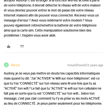
Bonjour Audrey! C’est étrange! Si la fonction wifi est activée à partir
de votre téléphone, il devrait détecter le réseau wifi de votre maison
et vous devriez pouvoir entrer le mot de passe (de votre réseau
Internet maison) afin de pouvoir vous connecter. Recevez-vous un
message d’erreur ? Avez-vous redémarré votre modem ? Vous
pouvez également retirer/remettre la batterie de votre téléphone
ainsi que la carte sim. Cette manipulation solutionne bien des
problèmes ! J’espère vous avoir aidé.
Alezis
Forum|Forum|12 years ago
A
Audrey, je ne veux pas mettre en doute tes capacités informatiques
mais quand tu dit: "J'ai "ACTIVER" le Wifi sur mon téléphone", est-ce
que tu t'es "CONNECTÉ" sur ton réseau sans-fil une fois que tu as
"ACTIVÉ" ton wifi ? Le fait que tu "ACTIVE" le wifi sur ton cellulaire ne
fait pas en sorte que tu est "CONNECTÉ" sur ton wifi... Selon ton
message, c'est pas clair comment tu t'y es prise vu les mots ACTIVÉ
au lieu de CONNECTÉ. Je peux parler seulement pour les téléphones