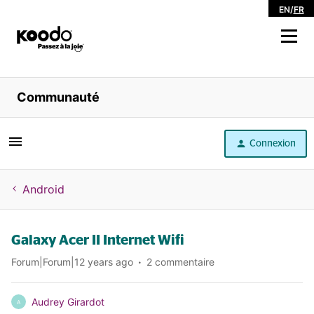
EN
/
FR
Magasiner
Communauté
Libre service
Connexion
Aide
Android
Galaxy Acer II Internet Wifi
Forum|Forum|12 years ago
2 commentaire
Audrey Girardot
A