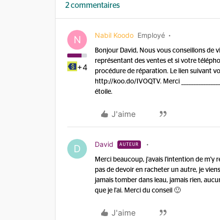
2 commentaires
Nabil Koodo
Employé
N
Bonjour David, Nous vous conseillons de vi
représentant des ventes et si votre télépho
+4
procédure de réparation. Le lien suivant 
http://koo.do/IVOQTV. Merci ______________
étoile.
J'aime
David
AUTEUR
D
Merci beaucoup, j'avais l'intention de m'y 
pas de devoir en racheter un autre, je viens d
jamais tomber dans leau, jamais rien, aucu
que je l'ai. Merci du conseil 🙂
J'aime