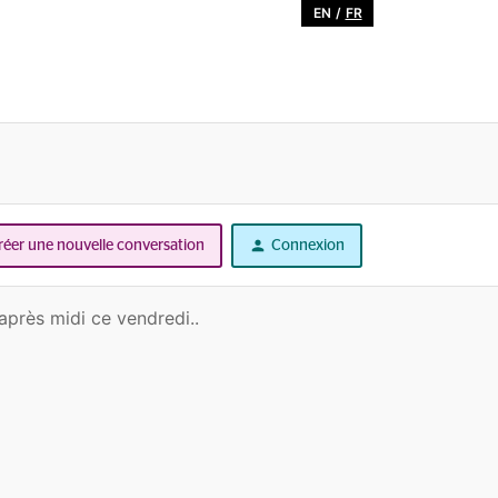
EN
/
FR
réer une nouvelle conversation
Connexion
après midi ce vendredi..