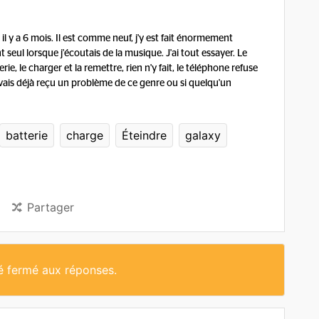
il y a 6 mois. Il est comme neuf, j'y est fait énormement
t seul lorsque j'écoutais de la musique. J'ai tout essayer. Le
e, le charger et la remettre, rien n'y fait, le téléphone refuse
n avais déjà reçu un problème de ce genre ou si quelqu'un
batterie
charge
Éteindre
galaxy
Partager
té fermé aux réponses.