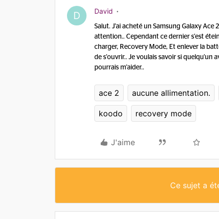
David
D
Salut. J'ai acheté un Samsung Galaxy Ace 2 
attention.. Cependant ce dernier s'est étein
charger, Recovery Mode, Et enlever la batteri
de s'ouvrir.. Je voulais savoir si quelqu'u
pourrais m'aider..
ace 2
aucune allimentation.
koodo
recovery mode
J'aime
Ce sujet a é