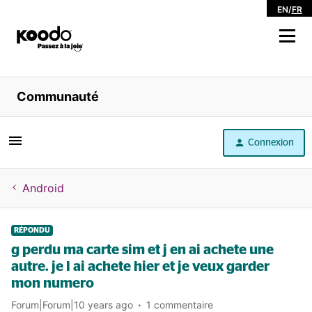
EN
/
FR
Magasiner
Communauté
Libre service
Connexion
Aide
Android
RÉPONDU
g perdu ma carte sim et j en ai achete une
autre. je l ai achete hier et je veux garder
mon numero
Forum|Forum|10 years ago
1 commentaire