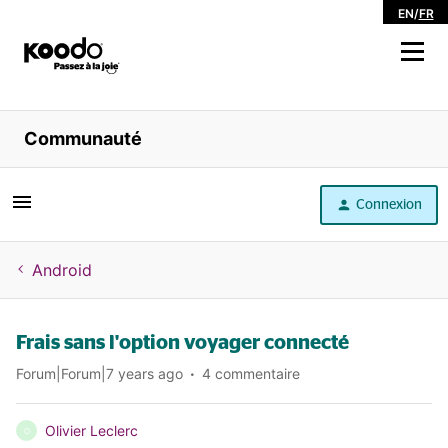
EN
/
FR
Magasiner
Communauté
Libre service
Connexion
Aide
Android
Frais sans l'option voyager connecté
Forum|Forum|7 years ago
4 commentaire
Olivier Leclerc
O