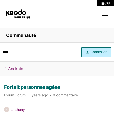
EN
/
FR
Magasiner
Communauté
Libre service
Connexion
Aide
Android
Forfait personnes agées
Forum|Forum|11 years ago
0 commentaire
anthony
A