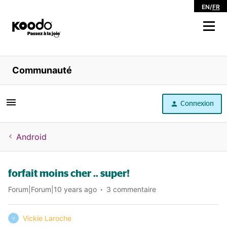
EN
/
FR
Magasiner
Communauté
Libre service
Connexion
Aide
Android
forfait moins cher .. super!
Forum|Forum|10 years ago
3 commentaire
Vickie Laroche
V