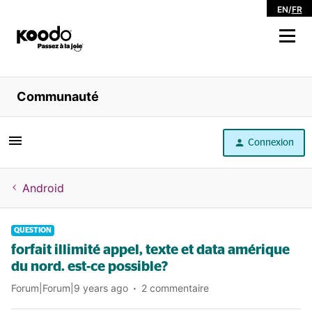
EN
/
FR
Magasiner
Communauté
Libre service
Connexion
Aide
Android
QUESTION
forfait illimité appel, texte et data amérique
du nord. est-ce possible?
Forum|Forum|9 years ago
2 commentaire