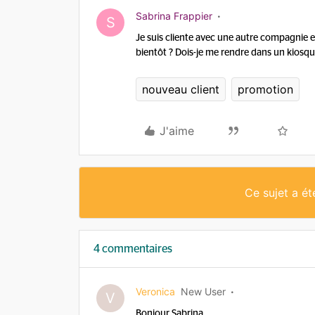
Sabrina Frappier
S
Je suis cliente avec une autre compagnie et
bientôt ? Dois-je me rendre dans un kios
nouveau client
promotion
J'aime
Ce sujet a é
4 commentaires
Veronica
New User
V
Bonjour Sabrina,