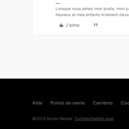
Lorsque vous aimez mon poste, mon pa
heureux et mes enfants m'aiment dava
J'aime
Aide
Points de vente
Carrières
Cod
©2023 Koodo Mobile.
Confidentialité/Légal