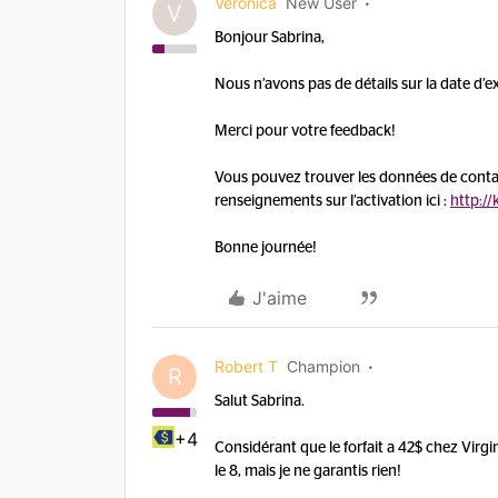
Veronica
New User
V
Bonjour Sabrina,
Nous n’avons pas de détails sur la date d’ex
Merci pour votre feedback!
Vous pouvez trouver les données de contac
renseignements sur l’activation ici :
http:/
Bonne journée!
J'aime
Robert T
Champion
R
Salut Sabrina.
+4
Considérant que le forfait a 42$ chez Virgin
le 8, mais je ne garantis rien!