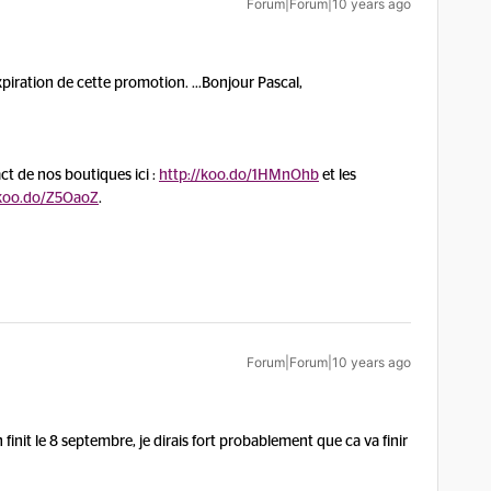
Forum|Forum|10 years ago
piration de cette promotion. ...
Bonjour Pascal,
t de nos boutiques ici :
http://koo.do/1HMnOhb
et les
/koo.do/Z5OaoZ
.
Forum|Forum|10 years ago
 finit le 8 septembre, je dirais fort probablement que ca va finir