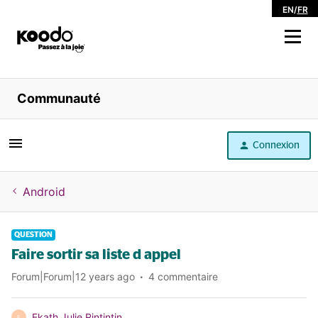
EN
/
FR
Magasiner
Communauté
Libre service
Connexion
Aide
Android
QUESTION
Faire sortir sa liste d appel
Forum|Forum|12 years ago
4 commentaire
Ekath Julie Rintintin
E