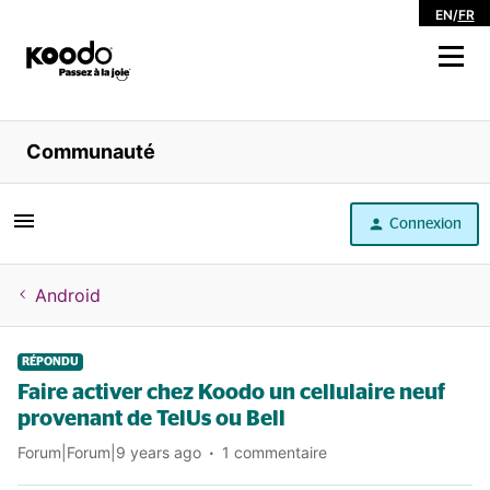
EN
/
FR
Magasiner
Communauté
Libre service
Connexion
Aide
Android
RÉPONDU
Faire activer chez Koodo un cellulaire neuf
provenant de TelUs ou Bell
Forum|Forum|9 years ago
1 commentaire