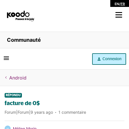
EN
/
FR
Magasiner
Communauté
Libre service
Connexion
Aide
Android
RÉPONDU
facture de 0$
Forum|Forum|9 years ago
1 commentaire
Méliee Morin
M