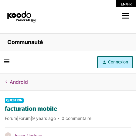
EN
/
FR
Magasiner
Communauté
Libre service
Connexion
Aide
Android
QUESTION
facturation mobile
Forum|Forum|9 years ago
0 commentaire
Jessy Nadeau
J