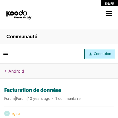
EN
/
FR
Magasiner
Communauté
Libre service
Connexion
Aide
Android
Facturation de données
Forum|Forum|10 years ago
1 commentaire
rgau
R