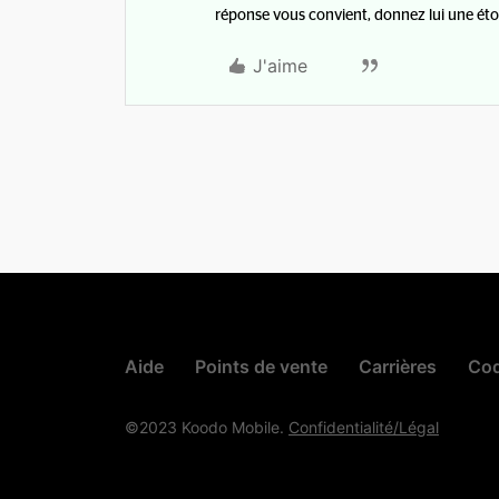
réponse vous convient, donnez lui une étoi
J'aime
Aide
Points de vente
Carrières
Cod
©2023 Koodo Mobile.
Confidentialité/Légal