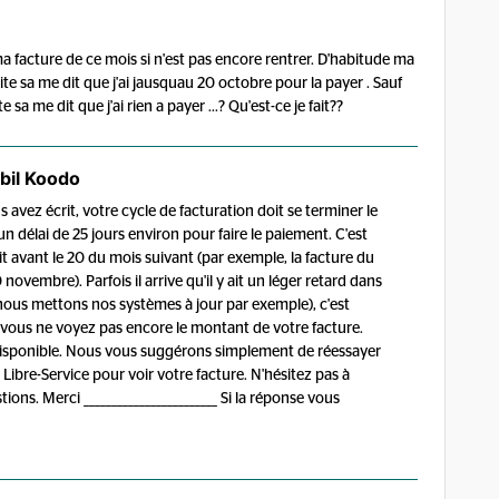
a facture de ce mois si n'est pas encore rentrer. D'habitude ma
 site sa me dit que j'ai jausquau 20 octobre pour la payer . Sauf
e sa me dit que j'ai rien a payer ...? Qu'est-ce je fait??
bil Koodo
avez écrit, votre cycle de facturation doit se terminer le
délai de 25 jours environ pour faire le paiement. C'est
it avant le 20 du mois suivant (par exemple, la facture du
novembre). Parfois il arrive qu'il y ait un léger retard dans
e nous mettons nos systèmes à jour par exemple), c'est
 vous ne voyez pas encore le montant de votre facture.
 disponible. Nous vous suggérons simplement de réessayer
ibre-Service pour voir votre facture. N'hésitez pas à
ions. Merci ________________________ Si la réponse vous