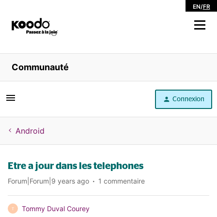
EN
/
FR
Magasiner
Communauté
Libre service
Connexion
Aide
Android
Etre a jour dans les telephones
Forum|Forum|9 years ago
1 commentaire
Tommy Duval Courey
T