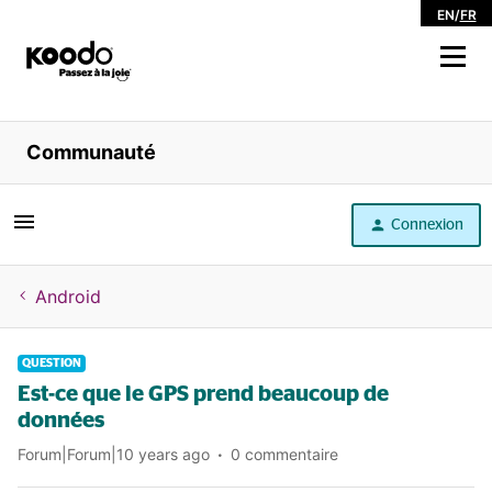
EN
/
FR
Magasiner
Communauté
Libre service
Connexion
Aide
Android
QUESTION
Est-ce que le GPS prend beaucoup de
données
Forum|Forum|10 years ago
0 commentaire