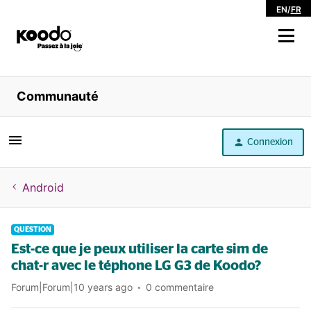
EN
/
FR
Magasiner
Communauté
Libre service
Connexion
Aide
Android
QUESTION
Est-ce que je peux utiliser la carte sim de
chat-r avec le téphone LG G3 de Koodo?
Forum|Forum|10 years ago
0 commentaire