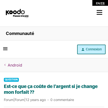
EN
/
FR
Magasiner
Communauté
Libre service
Connexion
Aide
Android
QUESTION
Est-ce que ça coûte de l'argent si je change
mon forfait ??
Forum|Forum|12 years ago
0 commentaire