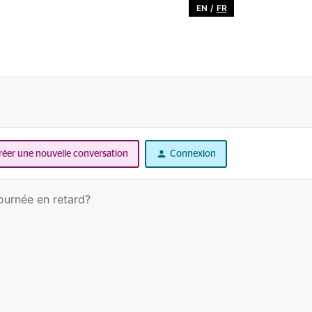
EN
/
FR
réer une nouvelle conversation
Connexion
journée en retard?