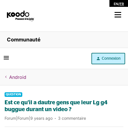
EN
/
FR
Magasiner
Communauté
Libre service
Connexion
Aide
Android
QUESTION
Est ce qu'il a dautre gens que leur Lg g4
buggue durant un video ?
Forum|Forum|9 years ago
3 commentaire