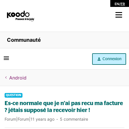
EN
/
FR
Magasiner
Communauté
Libre service
Connexion
Aide
Android
QUESTION
Es-ce normale que je n'ai pas recu ma facture
? jétais supposé la recevoir hier !
Forum|Forum|11 years ago
5 commentaire