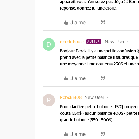
appareil, vous n'en serez pas déçu 🙂 Bonne
réponse, donnez lui une étoile.
J'aime
derek houle
New User
AUTEUR
D
Bonjour Derek, il y a une petite confusion 
prend avec la petite balance il faudras que
une moyenne il me couteras 250$ et une b
J'aime
Robski808
New User
R
Pour clarifier: petite balance - 150$ moy
couts: 550$ - aucun balance 400$ - petit
grande balance (550 - 500$)
J'aime