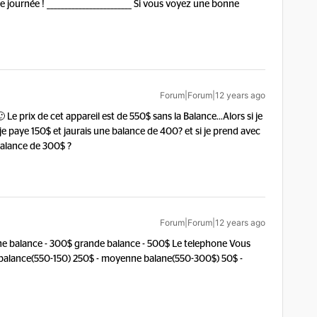
 journée ! ________________________ Si vous voyez une bonne
Forum|Forum|12 years ago
 Le prix de cet appareil est de 550$ sans la Balance...
Alors si je
 je paye 150$ et jaurais une balance de 400? et si je prend avec
alance de 300$ ?
Forum|Forum|12 years ago
enne balance - 300$ grande balance - 500$ Le telephone Vous
e balance(550-150) 250$ - moyenne balane(550-300$) 50$ -