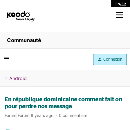
EN
/
FR
Magasiner
Communauté
Libre service
Connexion
Aide
Android
En république dominicaine comment fait on
pour perdre nos message
Forum|Forum|8 years ago
0 commentaire