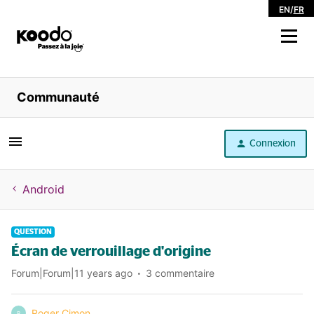
EN
/
FR
Magasiner
Communauté
Libre service
Connexion
Aide
Android
QUESTION
Écran de verrouillage d'origine
Forum|Forum|11 years ago
3 commentaire
Roger Cimon
R