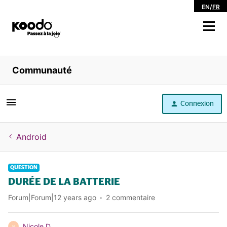
EN
/
FR
Magasiner
Communauté
Libre service
Connexion
Aide
Android
QUESTION
DURÉE DE LA BATTERIE
Forum|Forum|12 years ago
2 commentaire
Nicole D
N