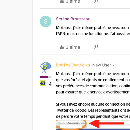
J'aime
Séréna Brousseau
S
Moi aussi j'ai le même problème avec mon ce
l'APN, mais rien ne fonctionne. J'ai aussi 
J'aime
BobTheElectrician
New User
Moi aussi j'ai le même problème avec mon ce
que vos forfait et ajouts ne contiennent 
+4
vos préférences de communication, confim
pour assurer que le service d’avertisseme
Si vous avez encore aucune connection d
Twitter de Koodo. Les représentants ont ac
de perdre votre temps pendant que votre a