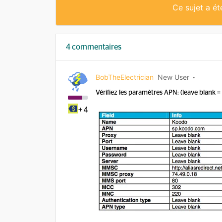
Ce sujet a é
4 commentaires
BobTheElectrician
New User
Vérifiez les paramètres APN: (leave blank = 
+4