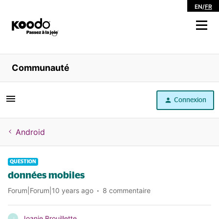
EN
/
FR
Magasiner
Communauté
Libre service
Connexion
Aide
Android
QUESTION
données mobiles
Forum|Forum|10 years ago
8 commentaire
Joanie Brouillette
J