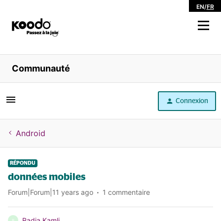
EN
/
FR
Magasiner
Communauté
Libre service
Connexion
Aide
Android
RÉPONDU
données mobiles
Forum|Forum|11 years ago
1 commentaire
Radja Kamli
R