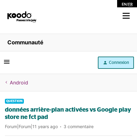
EN
/
FR
Magasiner
Communauté
Libre service
Connexion
Aide
Android
QUESTION
données arrière-plan activées vs Google play
store ne fct pad
Forum|Forum|11 years ago
3 commentaire