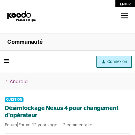
EN
/
FR
Magasiner
Communauté
Libre service
Connexion
Aide
Android
QUESTION
Désimlockage Nexus 4 pour changement
d'opérateur
Forum|Forum|12 years ago
2 commentaire