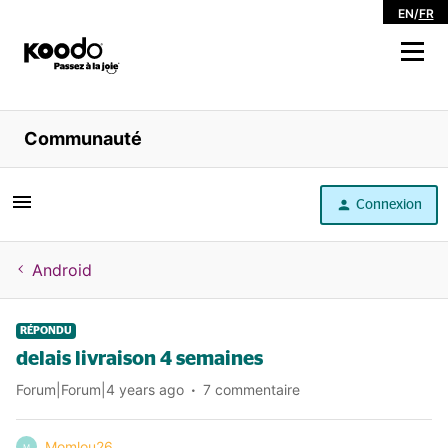
EN
/
FR
Magasiner
Communauté
Libre service
Connexion
Aide
Android
RÉPONDU
delais livraison 4 semaines
Forum|Forum|4 years ago
7 commentaire
Momlou26
M