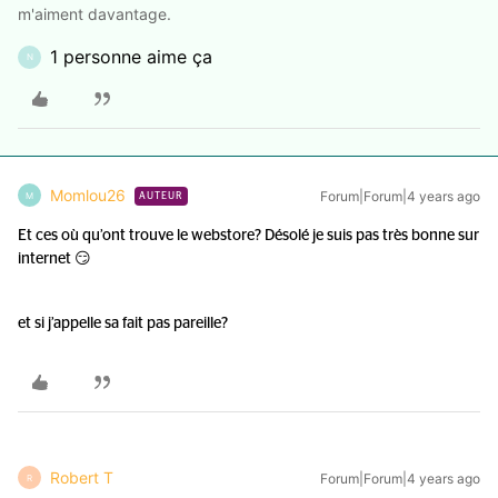
m'aiment davantage.
1 personne aime ça
N
Momlou26
Forum|Forum|4 years ago
M
AUTEUR
Et ces où qu’ont trouve le webstore? Désolé je suis pas très bonne sur
internet 😏
et si j’appelle sa fait pas pareille?
Robert T
Forum|Forum|4 years ago
R