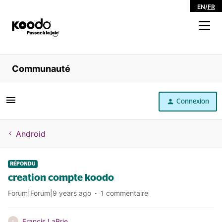
EN
/
FR
Magasiner
Communauté
Libre service
Connexion
Aide
Android
RÉPONDU
creation compte koodo
Forum|Forum|9 years ago
1 commentaire
Francis LaBrie
F