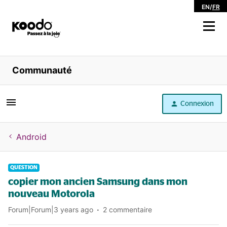
EN
/
FR
Magasiner
Communauté
Libre service
Connexion
Aide
Android
QUESTION
copier mon ancien Samsung dans mon
nouveau Motorola
Forum|Forum|3 years ago
2 commentaire