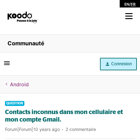
EN
/
FR
Magasiner
Communauté
Libre service
Connexion
Aide
Android
QUESTION
Contacts inconnus dans mon cellulaire et
mon compte Gmail.
Forum|Forum|10 years ago
2 commentaire