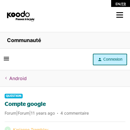
EN
/
FR
Magasiner
Communauté
Libre service
Connexion
Aide
Android
QUESTION
Compte google
Forum|Forum|11 years ago
4 commentaire
Karianne Tremblay
K