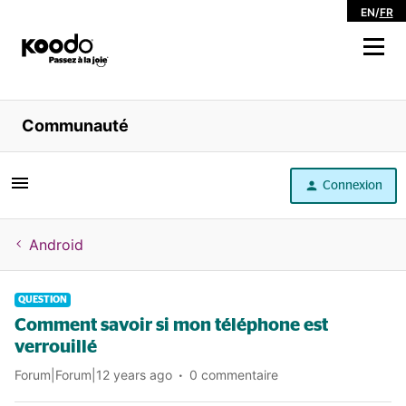
EN
/
FR
Magasiner
Communauté
Libre service
Connexion
Aide
Android
QUESTION
Comment savoir si mon téléphone est
verrouillé
Forum|Forum|12 years ago
0 commentaire