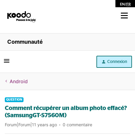
EN
/
FR
Magasiner
Communauté
Libre service
Connexion
Aide
Android
QUESTION
Comment récupérer un album photo effacé?
(SamsungGT-S7560M)
Forum|Forum|11 years ago
0 commentaire