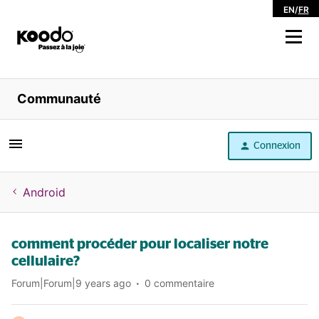
EN
/
FR
Magasiner
Communauté
Libre service
Connexion
Aide
Android
comment procéder pour localiser notre
cellulaire?
Forum|Forum|9 years ago
0 commentaire